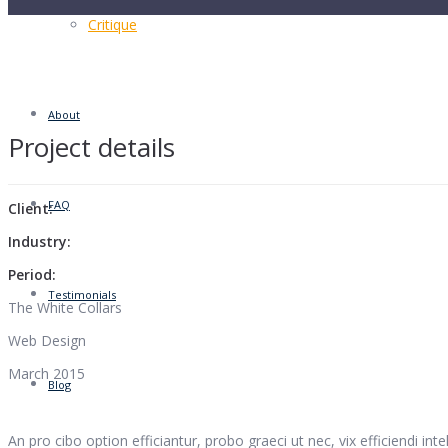
Critique
About
Project details
FAQ
Client:
Industry:
Period:
Testimonials
The White Collars
Web Design
March 2015
Blog
An pro cibo option efficiantur, probo graeci ut nec, vix efficiendi int