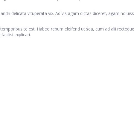
delicata vituperata vix. Ad vis agam dictas diceret, agam noluisse 
eco temporibus te est. Habeo rebum eleifend ut sea, cum ad alii recteq
cilisi explicari.