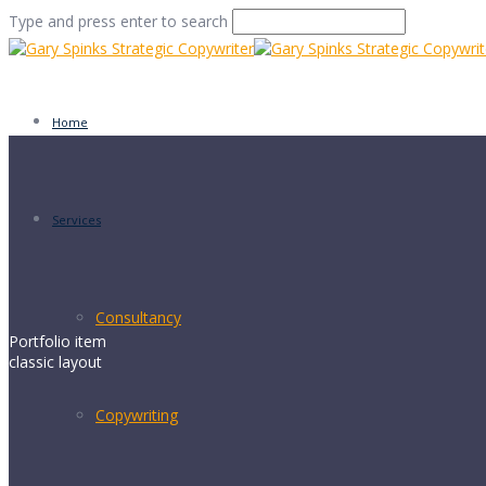
Type and press enter to search
Home
Services
Consultancy
Portfolio item
classic layout
Copywriting