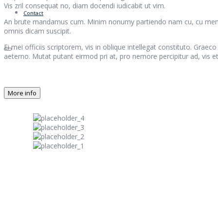
Vis zril consequat no, diam docendi iudicabit ut vim.
Contact
An brute mandamus cum. Minim nonumy partiendo nam cu, cu menandri 
omnis dicam suscipit.
Ei mei officiis scriptorem, vis in oblique intellegat constituto. Gra
aeterno. Mutat putant eirmod pri at, pro nemore percipitur ad, vis et fa
More info