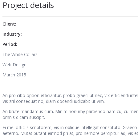
Project details
Client:
Industry:
Period:
The White Collars
Web Design
March 2015
An pro cibo option efficiantur, probo graeci ut nec, vix efficiendi int
Vis zril consequat no, diam docendi iudicabit ut vim.
An brute mandamus cum. Minim nonumy partiendo nam cu, cu menandri 
omnis dicam suscipit.
Ei mei officiis scriptorem, vis in oblique intellegat constituto. Gra
aeterno. Mutat putant eirmod pri at, pro nemore percipitur ad, vis et fa