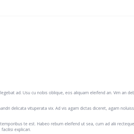
ellegebat ad. Usu cu nobis oblique, eos aliquam eleifend an. Vim an debi
delicata vituperata vix. Ad vis agam dictas diceret, agam noluisse 
eco temporibus te est. Habeo rebum eleifend ut sea, cum ad alii recteq
cilisi explicari.