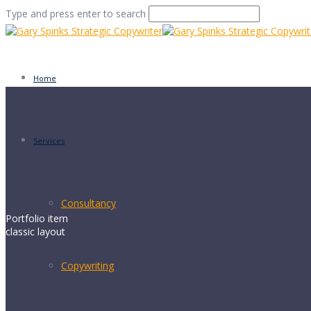
Type and press enter to search
Home
Services
Consultancy
Portfolio item
classic layout
Copywriting