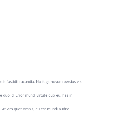
tis fastidii iracundia. No fugit novum persius vix.
duo id. Error mundi virtute duo eu, has in
ue. At vim quot omnis, eu est mundi audire